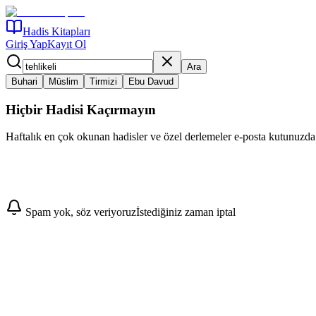
Hadis Kitapları
Giriş Yap
Kayıt Ol
Ara
Buhari
Müslim
Tirmizi
Ebu Davud
Hiçbir Hadisi Kaçırmayın
Haftalık en çok okunan hadisler ve özel derlemeler e-posta kutunuzda
Abone Ol
Spam yok, söz veriyoruz
İstediğiniz zaman iptal