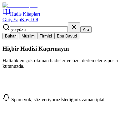
Hadis Kitapları
Giriş Yap
Kayıt Ol
Ara
Buhari
Müslim
Tirmizi
Ebu Davud
Hiçbir Hadisi Kaçırmayın
Haftalık en çok okunan hadisler ve özel derlemeler e-posta
kutunuzda.
Abone Ol
Spam yok, söz veriyoruz
İstediğiniz zaman iptal