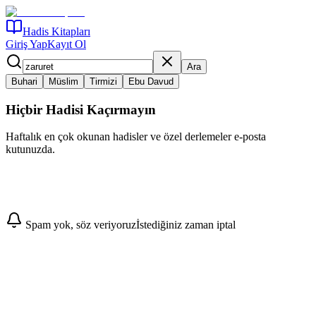
Hadis Kitapları
Giriş Yap
Kayıt Ol
Ara
Buhari
Müslim
Tirmizi
Ebu Davud
Hiçbir Hadisi Kaçırmayın
Haftalık en çok okunan hadisler ve özel derlemeler e-posta
kutunuzda.
Abone Ol
Spam yok, söz veriyoruz
İstediğiniz zaman iptal