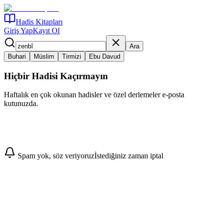
Hadis Kitapları
Giriş Yap
Kayıt Ol
Ara
Buhari
Müslim
Tirmizi
Ebu Davud
Hiçbir Hadisi Kaçırmayın
Haftalık en çok okunan hadisler ve özel derlemeler e-posta
kutunuzda.
Abone Ol
Spam yok, söz veriyoruz
İstediğiniz zaman iptal