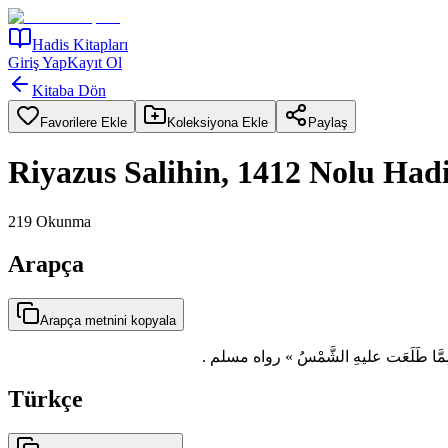
Hadis Kitapları
Giriş Yap
Kayıt Ol
Kitaba Dön
Favorilere Ekle
Koleksiyona Ekle
Paylaş
Riyazus Salihin, 1412 Nolu Had
219
Okunma
Arapça
Arapça metnini kopyala
ُ إليَّ مِمَّا طَلَعَت عليهِ الشَّمْسُ » رواه مسلم
Türkçe