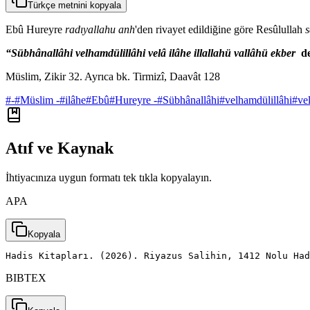
Türkçe metnini kopyala
Ebû Hureyre
radıyallahu anh
'den rivayet edildiğine göre Resûlullah
s
“Sübhânallâhi velhamdülillâhi velâ ilâhe illallahü vallâhü ekber
de
Müslim, Zikir 32. Ayrıca bk. Tirmizî, Daavât 128
#
-
#
Müslim -
#
ilâhe
#
Ebû
#
Hureyre -
#
Sübhânallâhi
#
velhamdülillâhi
#
ve
Atıf ve Kaynak
İhtiyacınıza uygun formatı tek tıkla kopyalayın.
APA
Kopyala
Hadis Kitapları. (2026). Riyazus Salihin, 1412 Nolu Had
BIBTEX