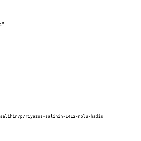
r.”
salihin/p/riyazus-salihin-1412-nolu-hadis