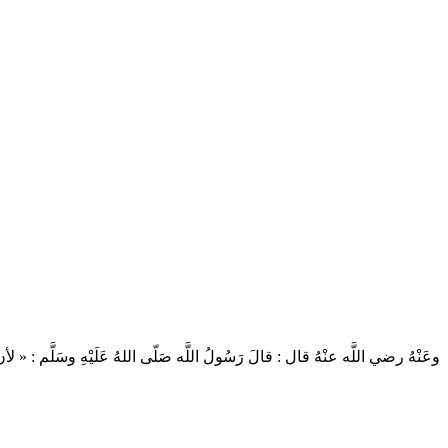
وعَنْهُ رضي اللَّه عنْهُ قال : قالَ رَسُولُ اللَّه صَلّى اللهُ عَلَيْهِ وسَلَّم : « لأن أ .