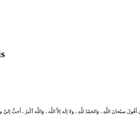
is
َقُولَ سبْحانَ اللَّهِ ، وَالحَمْدُ للَّهِ ، ولا إلَه إلاَّ اللَّه ، وَاللَّه أكْبرُ ، أَحبّ