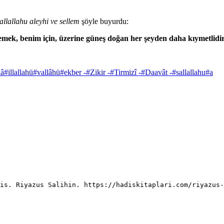
allallahu aleyhi ve sellem
şöyle buyurdu:
mek, benim için, üzerine güneş doğan her şeyden daha kıymetlidi
lâ
#
illallahü
#
vallâhü
#
ekber -
#
Zikir -
#
Tirmizî -
#
Daavât -
#
sallallahu
#
a
is. Riyazus Salihin. https://hadiskitaplari.com/riyazus-