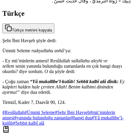
دِينِكَ » رَواهُ الترمذيُّ ، وقال حَديثٌ حسنٌ .
Türkçe
Türkçe metnini kopyala
Şehr İbni Havşeb şöyle dedi:
Ümmü Seleme
radıyallahu anhâ
’ya:
- Ey mü’minlerin annesi! Resûlullah
sallallahu aleyhi ve
sellem
senin yanında bulunduğu zamanlarda en çok hangi duayı
okurdu? diye sordum. O da şöyle dedi:
-
Çoğu zaman
“Yâ mukallibe’l-kulûb! Sebbit kalbî alâ dînik:
Ey
kalpleri halden hale çeviren Allah! Benim kalbimi dininden
ayırma!”
diye dua ederdi.
Tirmizî, Kader 7, Daavât 90, 124.
#
Resûlullah
#
Ümmü Seleme
#
Şehr İbni Havşeb
#
mü’minlerin
annesi
#
yanında bulunduğu zamanlar
#
hangi dua
#
Yâ mukallibe’l-
kulûb
#
Sebbit kalbî alâ