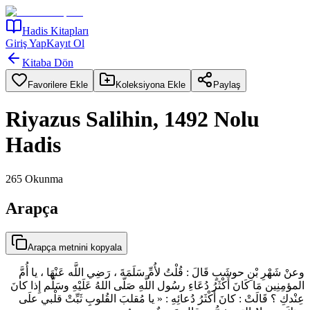
Hadis Kitapları
Giriş Yap
Kayıt Ol
Kitaba Dön
Favorilere Ekle
Koleksiyona Ekle
Paylaş
Riyazus Salihin, 1492 Nolu
Hadis
265
Okunma
Arapça
Arapça metnini kopyala
وعنْ شَهْرِ بْنِ حوشَبٍ قَالَ : قُلْتُ لأُمِّ سَلَمَةَ ، رَضِي اللَّه عَنْهَا ، يا أُمَّ
المؤمِنِين مَا كَانَ أَكْثَرُ دُعَاءِ رسُول اللَّهِ صَلّى اللهُ عَلَيْهِ وسَلَّم إِذا كانَ
عِنْدكِ ؟ قَالَتْ : كانَ أَكْثَرُ دُعائِهِ : « يا مُقلبَ القُلوبِ ثَبِّتْ قلْبي علَى