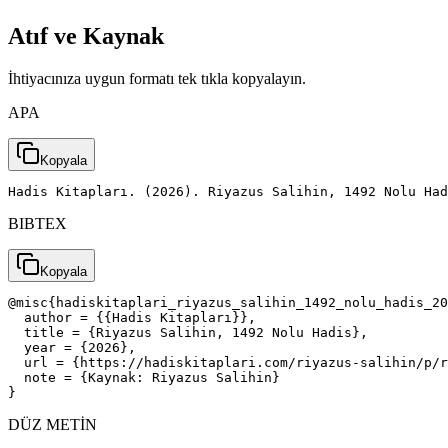
Atıf ve Kaynak
İhtiyacınıza uygun formatı tek tıkla kopyalayın.
APA
Kopyala
Hadis Kitapları. (2026). Riyazus Salihin, 1492 Nolu Had
BIBTEX
Kopyala
@misc{hadiskitaplari_riyazus_salihin_1492_nolu_hadis_20
  author = {{Hadis Kitapları}},

  title = {Riyazus Salihin, 1492 Nolu Hadis},

  year = {2026},

  url = {https://hadiskitaplari.com/riyazus-salihin/p/r
  note = {Kaynak: Riyazus Salihin}

}
DÜZ METİN