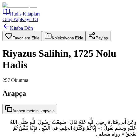
Hadis Kitapları
Giriş Yap
Kayıt Ol
Kitaba Dön
Favorilere Ekle
Koleksiyona Ekle
Paylaş
Riyazus Salihin, 1725 Nolu
Hadis
257
Okunma
Arapça
Arapça metnini kopyala
وَعَنْ أَبي قَتَادَةَ رضِيَ اللَّه عَنْهُ قَالَ : سَمِعْتُ رَسُولَ اللَّهِ صَلّى اللهُ
عَلَيْهِ وسَلَّم يَقُولُ : « إِيَّاكُمْ وَكَثْرَةَ الحلِفِ في الْبَيْعِ ، فَإِنَّهُ يُنَفِّقُ ثُمَّ
يَمْحَقُ » رواه مسلم .