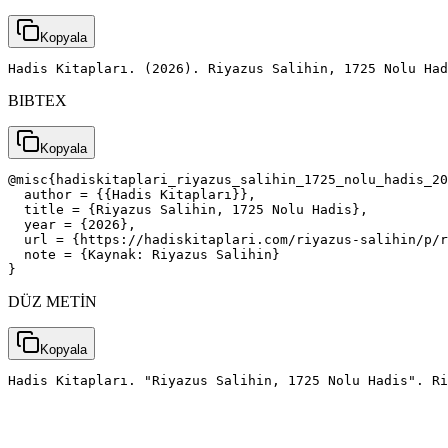
Kopyala
Hadis Kitapları. (2026). Riyazus Salihin, 1725 Nolu Had
BIBTEX
Kopyala
@misc{hadiskitaplari_riyazus_salihin_1725_nolu_hadis_20
  author = {{Hadis Kitapları}},

  title = {Riyazus Salihin, 1725 Nolu Hadis},

  year = {2026},

  url = {https://hadiskitaplari.com/riyazus-salihin/p/r
  note = {Kaynak: Riyazus Salihin}

}
DÜZ METİN
Kopyala
Hadis Kitapları. "Riyazus Salihin, 1725 Nolu Hadis". Ri