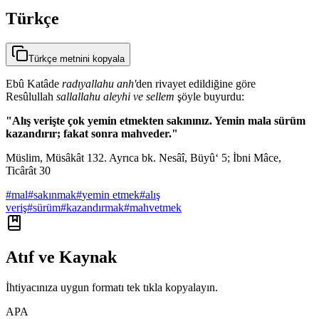
Türkçe
Türkçe metnini kopyala
Ebû Katâde
radıyallahu anh'
den rivayet edildiğine göre
Resûlullah
sallallahu aleyhi ve sellem
şöyle buyurdu:
"Alış verişte çok yemin etmekten sakınınız. Yemin mala sürüm
kazandırır; fakat sonra mahveder."
Müslim, Müsâkât 132. Ayrıca bk. Nesâî, Büyû‘ 5; İbni Mâce,
Ticârât 30
#
mal
#
sakınmak
#
yemin etmek
#
alış
veriş
#
sürüm
#
kazandırmak
#
mahvetmek
Atıf ve Kaynak
İhtiyacınıza uygun formatı tek tıkla kopyalayın.
APA