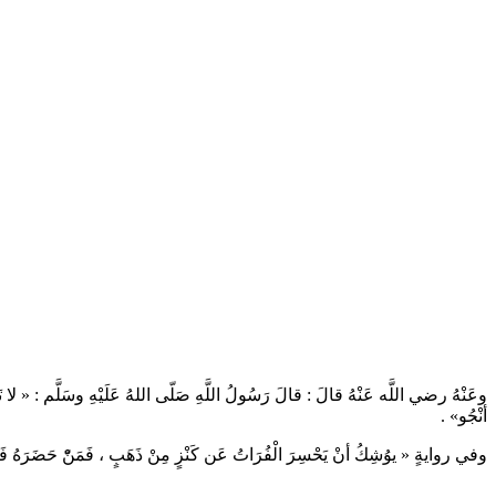
وعَنْهُ رضي اللَّه عَنْهُ قالَ : قالَ رَسُولُ اللَّهِ صَلّى اللهُ عَلَيْهِ وسَلَّم : « لا تَقُوم
أنْجُو» .
وفي روايةٍ « يوُشِكُ أنْ يَحْسِرَ الْفُرَاتُ عَن كَنْزٍ مِنْ ذَهَبٍ ، فَمَنّْ حَضَرَهُ  .