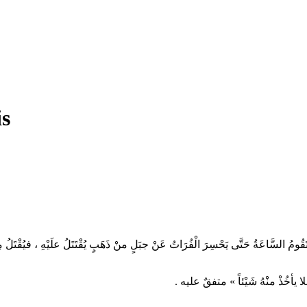
is
ُ السَّاعَةُ حَتَّى يَحْسِرَ الْفُرَاتُ عَنْ جبَلٍ منْ ذَهَبٍ يُقْتَتَلُ علَيْهِ ، فيُقْتَلُ مِنْ
فَلا يأخُذْ منْهُ شَيْئاً » متفقٌ عليه