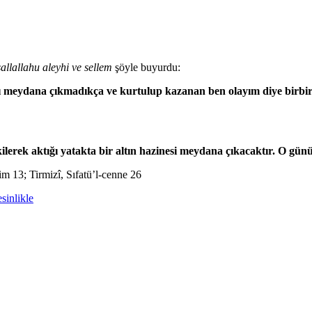
sallallahu aleyhi ve sellem
şöyle buyurdu:
dağı meydana çıkmadıkça ve kurtulup kazanan ben olayım diye birb
lerek aktığı yatakta bir altın hazinesi meydana çıkacaktır. O günü
m 13; Tirmizî, Sıfatü’l-cenne 26
sinlikle