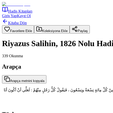
Hadis Kitapları
Giriş Yap
Kayıt Ol
Kitaba Dön
Favorilere Ekle
Koleksiyona Ekle
Paylaş
Riyazus Salihin, 1826 Nolu Had
339
Okunma
Arapça
Arapça metnini kopyala
 كُلِّ مِائةٍ تِسْعَةٌ وتِسْعُونَ ، فَيَقُولُ كُلُّ رَجُلٍ مِنْهُمْ : لَعَلِّي أنْ أكُونَ أنَا