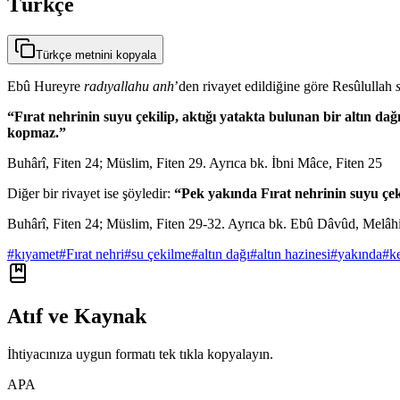
Türkçe
Türkçe metnini kopyala
Ebû Hureyre
radıyallahu anh
’den rivayet edildiğine göre Resûlullah
“Fırat nehrinin suyu çekilip, aktığı yatakta bulunan bir altın 
kopmaz.”
Buhârî, Fiten 24; Müslim, Fiten 29. Ayrıca bk. İbni Mâce, Fiten 25
Diğer bir rivayet ise şöyledir:
“Pek yakında Fırat nehrinin suyu çeki
Buhârî, Fiten 24; Müslim, Fiten 29-32. Ayrıca bk. Ebû Dâvûd, Melâhi
#
kıyamet
#
Fırat nehri
#
su çekilme
#
altın dağı
#
altın hazinesi
#
yakında
#
ke
Atıf ve Kaynak
İhtiyacınıza uygun formatı tek tıkla kopyalayın.
APA