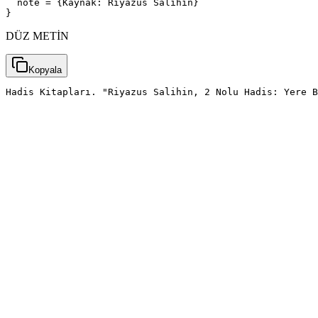
  note = {Kaynak: Riyazus Salihin}

}
DÜZ METİN
Kopyala
Hadis Kitapları. "Riyazus Salihin, 2 Nolu Hadis: Yere B