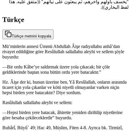
‏"‏يخسف بأولهم وآخرهم، ثم يبعثون على نياتهم‏"‏ ‏(‏‏(‏متفق عليه‏.‏ هذا
لفظ البخاري‏)‏‏)‏‏.‏
Türkçe
Türkçe metnini kopyala
Mü’minlerin annesi Ümmü Abdullah Âişe radıyallahu anhâ’dan
rivayet edildiğine göre Resûlullah sallallahu aleyhi ve sellem şöyle
buyurdu:
—Bir ordu Kâbe’ye saldırmak üzere yola çıkacak; bir çöle
geldiklerinde baştan sona bütün ordu yere batacaktır.”
Hz. Âişe der ki, bunun üzerine ben, Yâ Resûlallah, onların arasında
ticaret için yola çıkanlar ve kötü niyetli olmayanlar varken niçin
hepsi birden yere batacaktır? Diye sordum.
Rasûlullah sallallahu aleyhi ve sellem:
—Hepsi birden yere batacak, âhirette yeniden diriltilip niyetlerine
göre hesaba çekileceklerdir” buyurdu.
Buhârî, Büyû` 49; Hac 49, Müslim, Fiten 4-8. Ayrıca bk. Tirmizî,