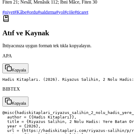
Fiten 21; Nesâî, Menâsik 112; İbni Mâce, Fiten 30
#
niyet
#
Kâbe
#
ordu
#
saldırma
#
yol
#
çöle
#
ticaret
Atıf ve Kaynak
İhtiyacınıza uygun formatı tek tıkla kopyalayın.
APA
Kopyala
Hadis Kitapları. (2026). Riyazus Salihin, 2 Nolu Hadis:
BIBTEX
Kopyala
@misc{hadiskitaplari_riyazus_salihin_2_nolu_hadis_yere_
  author = {{Hadis Kitapları}},

  title = {Riyazus Salihin, 2 Nolu Hadis: Yere Batan Or
  year = {2026},

  url = {https://hadiskitaplari.com/riyazus-salihin/p/r