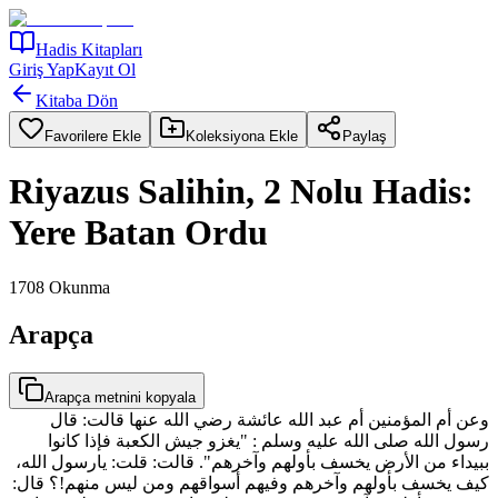
Hadis Kitapları
Giriş Yap
Kayıt Ol
Kitaba Dön
Favorilere Ekle
Koleksiyona Ekle
Paylaş
Riyazus Salihin, 2 Nolu Hadis:
Yere Batan Ordu
1708
Okunma
Arapça
Arapça metnini kopyala
وعن أم المؤمنين أم عبد الله عائشة رضي الله عنها قالت‏:‏ قال
رسول الله صلى الله عليه وسلم ‏:‏ ‏"‏يغزو جيش الكعبة فإذا كانوا
ببيداء من الأرض يخسف بأولهم وآخرهم‏"‏‏.‏ قالت‏:‏ قلت‏:‏ يارسول الله،
كيف يخسف بأولهم وآخرهم وفيهم أسواقهم ومن ليس منهم‏!‏‏؟‏ قال‏:‏