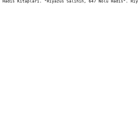
Hadis Kitapları. "Riyazus Salihin, 647 Nolu Hadis". Riy