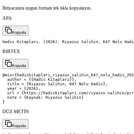
İhtiyacınıza uygun formatı tek tıkla kopyalayın.
APA
Kopyala
Hadis Kitapları. (2026). Riyazus Salihin, 647 Nolu Had
BIBTEX
Kopyala
@misc{hadiskitaplari_riyazus_salihin_647_nolu_hadis_202
  author = {{Hadis Kitapları}},

  title = {Riyazus Salihin, 647 Nolu Hadis},

  year = {2026},

  url = {https://hadiskitaplari.com/riyazus-salihin/p/r
  note = {Kaynak: Riyazus Salihin}

}
DÜZ METİN
Kopyala