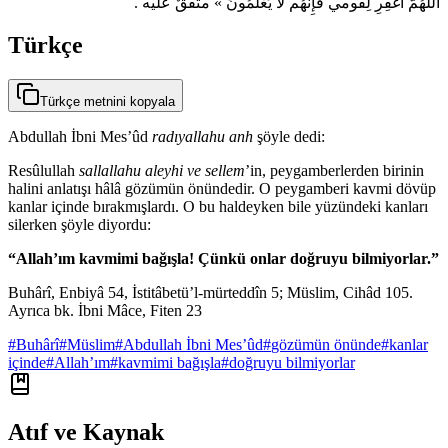
اللَّهُمَّ اغفِرِ لِقَومي فَإِنَّهُم لا يَعْلَمُونَ » متفقٌ عليه .
Türkçe
Türkçe metnini kopyala
Abdullah İbni Mes’ûd
radıyallahu anh
şöyle dedi:
Resûlullah
sallallahu aleyhi ve sellem
’in, peygamberlerden birinin
halini anlatışı hâlâ gözümün önündedir. O peygamberi kavmi dövüp
kanlar içinde bırakmışlardı. O bu haldeyken bile yüzündeki kanları
silerken şöyle diyordu:
“Allah’ım kavmimi bağışla! Çünkü onlar doğruyu bilmiyorlar.”
Buhârî, Enbiyâ 54, İstitâbetü’l-mürteddîn 5; Müslim, Cihâd 105.
Ayrıca bk. İbni Mâce, Fiten 23
#
Buhârî
#
Müslim
#
Abdullah İbni Mes’ûd
#
gözümün önünde
#
kanlar
içinde
#
Allah’ım
#
kavmimi bağışla
#
doğruyu bilmiyorlar
Atıf ve Kaynak