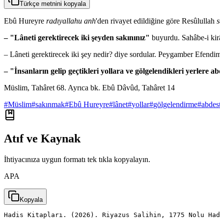
Türkçe metnini kopyala
Ebû Hureyre
radıyallahu anh
'den rivayet edildiğine göre Resûlullah
s
– "Lâneti gerektirecek iki şeyden sakınınız"
buyurdu.
Sahâbe-i ki
– Lâneti gerektirecek iki şey nedir? diye sordular. Peygamber Efendim
– "İnsanların gelip geçtikleri yollara ve gölgelendikleri yerlere 
Müslim, Tahâret 68. Ayrıca bk. Ebû Dâvûd, Tahâret 14
#
Müslim
#
sakınmak
#
Ebû Hureyre
#
lânet
#
yollar
#
gölgelendirme
#
abdes
Atıf ve Kaynak
İhtiyacınıza uygun formatı tek tıkla kopyalayın.
APA
Kopyala
Hadis Kitapları. (2026). Riyazus Salihin, 1775 Nolu Had