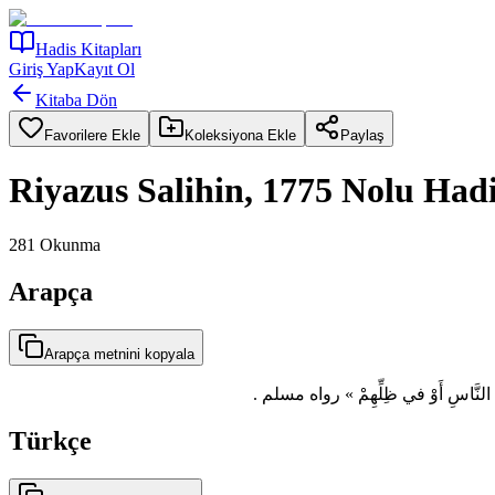
Hadis Kitapları
Giriş Yap
Kayıt Ol
Kitaba Dön
Favorilere Ekle
Koleksiyona Ekle
Paylaş
Riyazus Salihin, 1775 Nolu Had
281
Okunma
Arapça
Arapça metnini kopyala
 طَريقِ النَّاسِ أَوْ في ظِلِّهِمْ » رواه مسلم
Türkçe