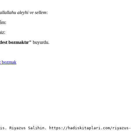
allallahu aleyhi ve sellem
:
râm:
iz:
abdest bozmaktır"
buyurdu.
t bozmak
is. Riyazus Salihin. https://hadiskitaplari.com/riyazus-