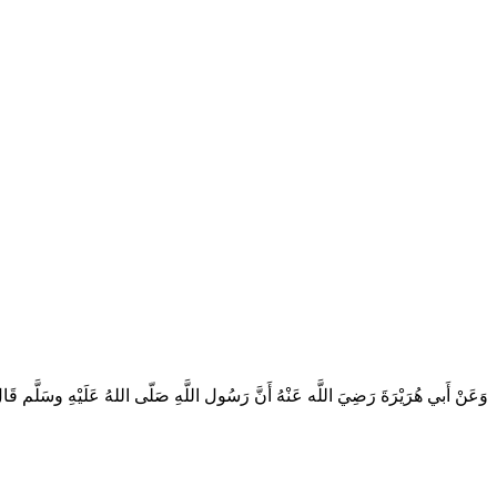
وَعَنْ أَبي هُرَيْرَةَ رَضِيَ اللَّه عَنْهُ أَنَّ رَسُول اللَّهِ صَلّى اللهُ عَلَيْهِ وسَلَّم .