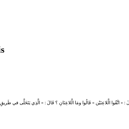
is
 قَالَ : « اتَّقُوا الَّلاعِنَيْن » قَالُوا ومَا الَّلاعِنَانِ ؟ قَالَ : « الَّذِي يَتَخَلَّى في