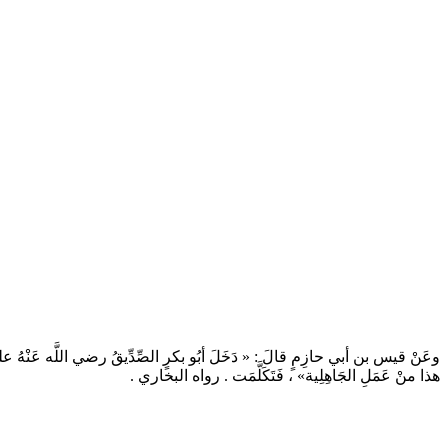
وعَنْ قيس بن أبي حازِمٍ قالَ : « دَخَلَ أبُو بكرٍ الصِّدِّيقُ رضي اللَّه عَنْهُ على امْرَأَ ،
هذا منْ عَمَلِ الجَاهِلِية» ، فَتَكَلَّمَت . رواه البخاري .