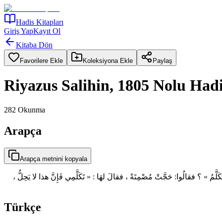
Hadis Kitapları
Giriş Yap
Kayıt Ol
Kitaba Dön
Favorilere Ekle
Koleksiyona Ekle
Paylaş
Riyazus Salihin, 1805 Nolu Had
282
Okunma
Arapça
Arapça metnini kopyala
لَّمُ » ؟ فقالُوا: حَجَّتْ مُصْمِتَةً ، فقالَ لهَا : « تَكَلَّمِي فَإِنَّ هذا لا يَحِلُّ
Türkçe