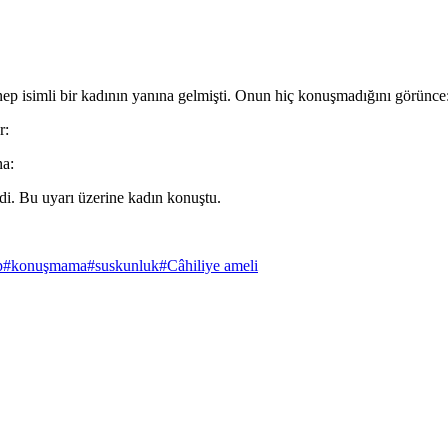
 isimli bir kadının yanına gelmişti. Onun hiç konuşmadığını görünce
r:
na:
edi. Bu uyarı üzerine kadın konuştu.
p
#
konuşmama
#
suskunluk
#
Câhiliye ameli