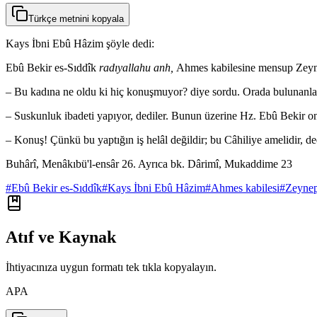
Türkçe metnini kopyala
Kays İbni Ebû Hâzim şöyle dedi:
Ebû Bekir es-Sıddîk
radıyallahu anh,
Ahmes kabilesine mensup Zeynep
– Bu kadına ne oldu ki hiç konuşmuyor? diye sordu. Orada bulunanla
– Suskunluk ibadeti yapıyor, dediler. Bunun üzerine Hz. Ebû Bekir o
– Konuş! Çünkü bu yaptığın iş helâl değildir; bu Câhiliye amelidir, d
Buhârî, Menâkıbü'l-ensâr 26. Ayrıca bk. Dârimî, Mukaddime 23
#
Ebû Bekir es-Sıddîk
#
Kays İbni Ebû Hâzim
#
Ahmes kabilesi
#
Zeyne
Atıf ve Kaynak
İhtiyacınıza uygun formatı tek tıkla kopyalayın.
APA