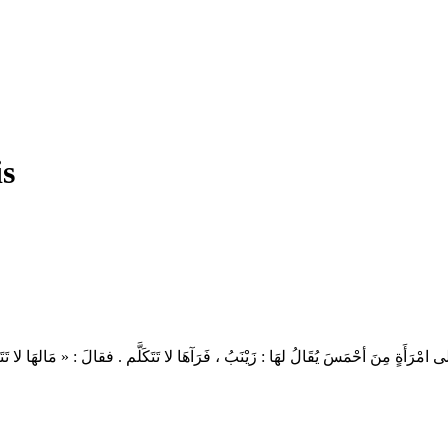
is
ةٍ مِنَ أحْمَسَ يُقَالُ لهَا : زَيْنَبُ ، فَرَآهَا لا تَتَكَلَّم . فقالَ : « مَالهَا لا تَتَكَ