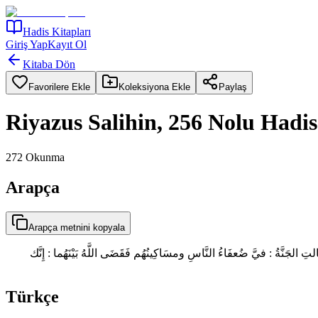
Hadis Kitapları
Giriş Yap
Kayıt Ol
Kitaba Dön
Favorilere Ekle
Koleksiyona Ekle
Paylaş
Riyazus Salihin, 256 Nolu Hadis
272
Okunma
Arapça
Arapça metnini kopyala
نَّةُ : فيَّ ضُعفَاءُ النَّاسِ ومسَاكِينُهُم فَقَضَى اللَّهُ بَيْنَهُما : إِنَّك
Türkçe