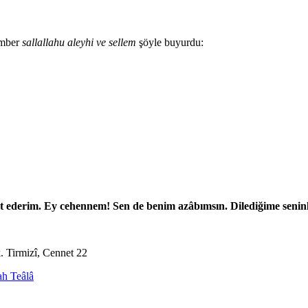
amber
sallallahu aleyhi ve sellem
şöyle buyurdu:
t ederim. Ey cehennem! Sen de benim azâbımsın. Dilediğime seninl
. Tirmizî, Cennet 22
ah Teâlâ