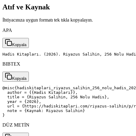
Atıf ve Kaynak
İhtiyacınıza uygun formatı tek tıkla kopyalayın.
APA
Kopyala
Hadis Kitapları. (2026). Riyazus Salihin, 256 Nolu Had
BIBTEX
Kopyala
@misc{hadiskitaplari_riyazus_salihin_256_nolu_hadis_202
  author = {{Hadis Kitapları}},

  title = {Riyazus Salihin, 256 Nolu Hadis},

  year = {2026},

  url = {https://hadiskitaplari.com/riyazus-salihin/p/r
  note = {Kaynak: Riyazus Salihin}

}
DÜZ METİN