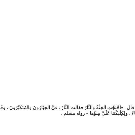
َتِ الجنَّةُ والنَّارُ فقالت النَّارُ : فيَّ الجبَّارُونَ والمُتَكَبِّرُونَ ، وقَالتِ الجَ
 أَشَاءُ ، ولِكِلَيكُمَا عَلَيَّ مِلؤُها » رواه مسلم